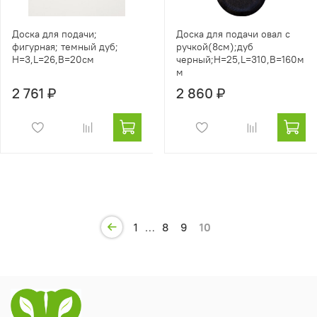
Доска для подачи;
Доска для подачи овал с
фигурная; темный дуб;
ручкой(8см);дуб
H=3,L=26,B=20см
черный;H=25,L=310,B=160м
м
2 761 ₽
2 860 ₽
1
…
8
9
10