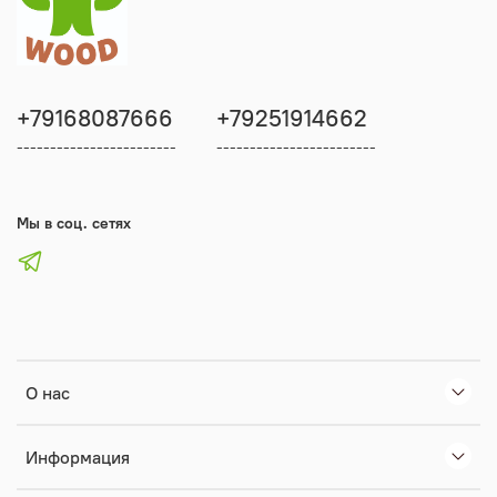
+79168087666
+79251914662
------------------------
------------------------
Мы в соц. сетях
О нас
Информация