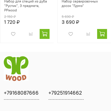
Набор для специй из дуба
Набор сервировочных
"Рустик", 3 предмета,
досок "Гурмэ"
PPwood
2 150 ₽
5 690 ₽
1 720 ₽
3 690 ₽
+79168087666
+79251914662
------------------------
------------------------