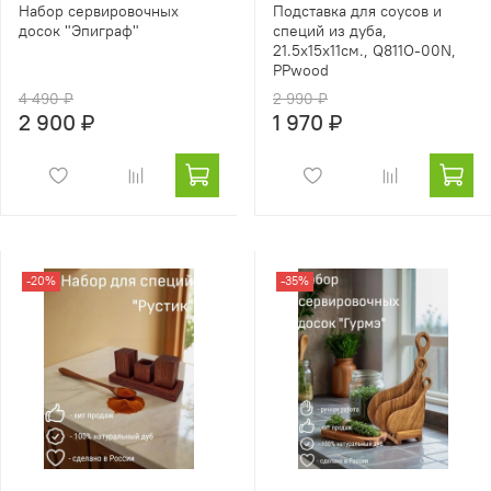
Набор сервировочных
Подставка для соусов и
досок "Эпиграф"
специй из дуба,
21.5х15х11см., Q811O-00N,
PPwood
4 490 ₽
2 990 ₽
2 900 ₽
1 970 ₽
-20%
-35%