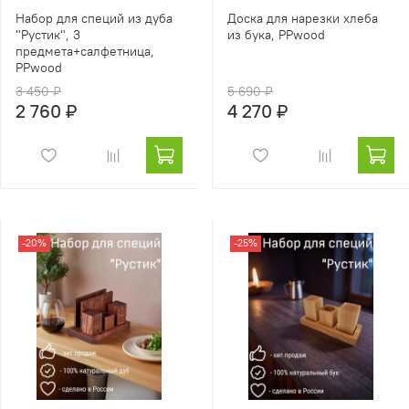
Набор для специй из дуба
Доска для нарезки хлеба
"Рустик", 3
из бука, PPwood
предмета+салфетница,
PPwood
3 450 ₽
5 690 ₽
2 760 ₽
4 270 ₽
-20%
-25%