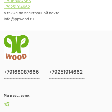
+79168087666
+79251914662
а также по электронной почте:
info@ppwood.ru
+79168087666
+79251914662
------------------------
------------------------
Мы в соц. сетях