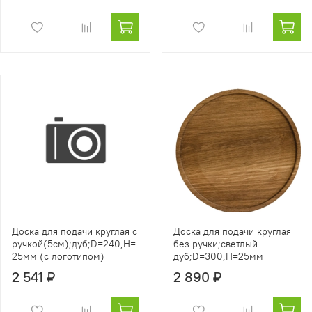
Доска для подачи круглая с
Доска для подачи круглая
ручкой(5см);дуб;D=240,H=
без ручки;светлый
25мм (c логотипом)
дуб;D=300,H=25мм
2 541 ₽
2 890 ₽