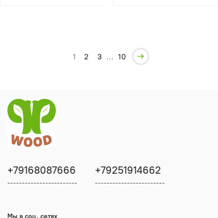
1
2
3
…
10
+79168087666
+79251914662
------------------------
------------------------
Мы в соц. сетях