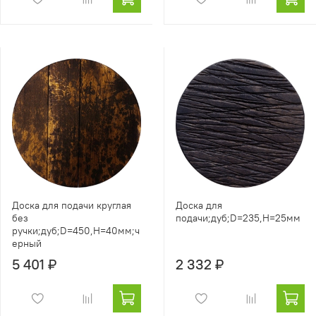
Доска для подачи круглая
Доска для
без
подачи;дуб;D=235,H=25мм
ручки;дуб;D=450,H=40мм;ч
ерный
5 401 ₽
2 332 ₽