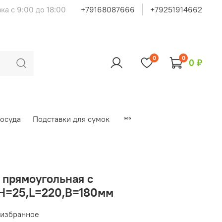
ка с 9:00 до 18:00
+79168087666
+79251914662
0
0
0 ₽
осуда
Подставки для сумок
 прямоугольная с
;H=25,L=220,B=180мм
 избранное