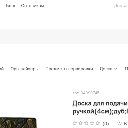
т
Блог
Оптовикам
Достав
ий
Органайзеры
Предметы сервировки
Доски
П
арт.
04090745
Доска для подачи
ручкой(4см);дуб
(0)
В