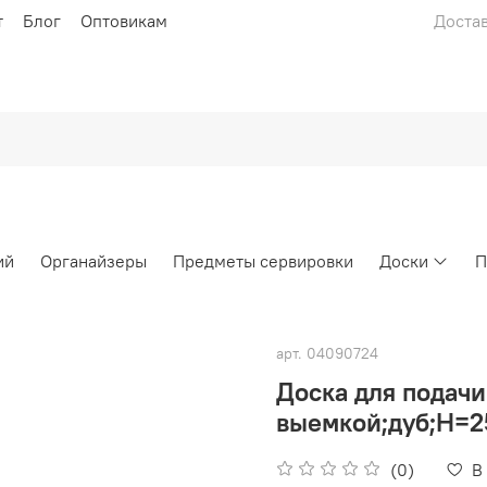
т
Блог
Оптовикам
Достав
ий
Органайзеры
Предметы сервировки
Доски
П
арт.
04090724
Доска для подачи 
выемкой;дуб;H=2
(0)
В