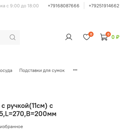
ка с 9:00 до 18:00
+79168087666
+79251914662
0
0
0 ₽
осуда
Подставки для сумок
с ручкой(11см) с
5,L=270,B=200мм
 избранное