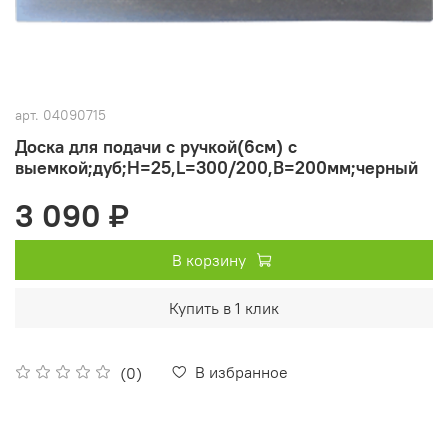
арт.
04090715
Доска для подачи с ручкой(6см) с
выемкой;дуб;H=25,L=300/200,B=200мм;черный
3 090 ₽
В корзину
Купить в 1 клик
В избранное
(0)