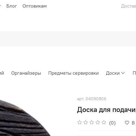
т
Блог
Оптовикам
Достав
ий
Органайзеры
Предметы сервировки
Доски
П
арт.
04090806
Доска для подач
(0)
В