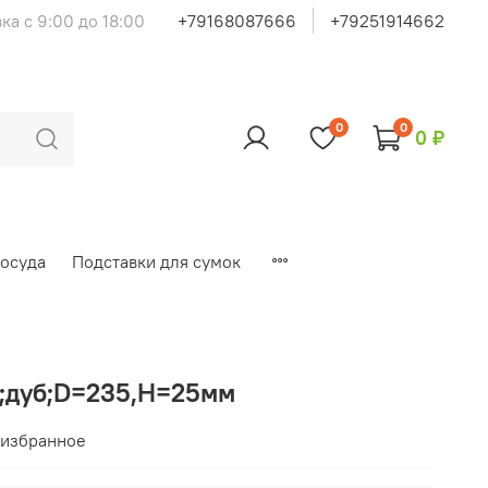
ка с 9:00 до 18:00
+79168087666
+79251914662
0
0
0 ₽
осуда
Подставки для сумок
и;дуб;D=235,H=25мм
 избранное