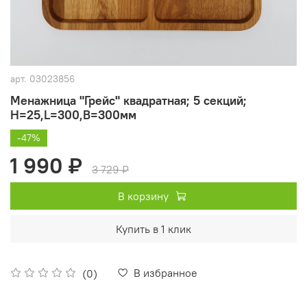
арт.
03023856
Менажница "Грейс" квадратная; 5 секций;
H=25,L=300,B=300мм
-47%
1 990 ₽
3 729 ₽
В корзину
Купить в 1 клик
В избранное
(0)