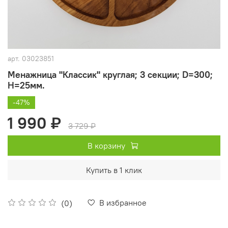
арт.
03023851
Менажница "Классик" круглая; 3 секции; D=300;
Н=25мм.
-47%
1 990 ₽
3 729 ₽
В корзину
Купить в 1 клик
В избранное
(0)