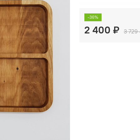
-36%
2 400 ₽
3 729