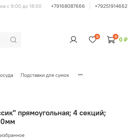
ка с 9:00 до 18:00
+79168087666
+79251914662
0
0
0 ₽
осуда
Подставки для сумок
ик" прямоугольная; 4 секций;
50мм
 избранное