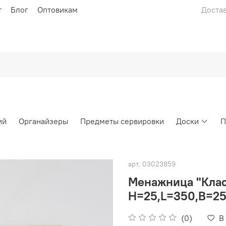
т
Блог
Оптовикам
Достав
ий
Органайзеры
Предметы сервировки
Доски
П
арт.
03023859
Менажница "Класс
H=25,L=350,B=2
(0)
В