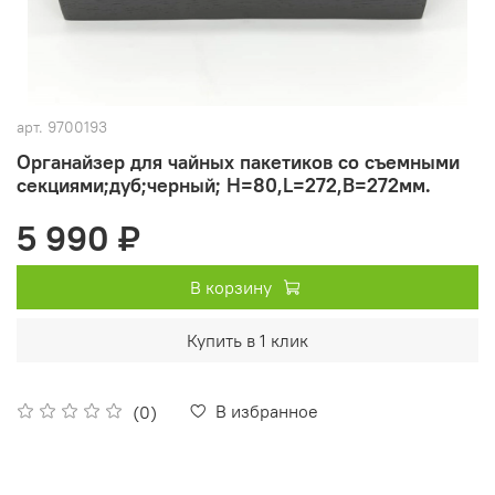
арт.
9700193
Органайзер для чайных пакетиков со съемными
секциями;дуб;черный; H=80,L=272,B=272мм.
5 990 ₽
В корзину
Купить в 1 клик
В избранное
(0)