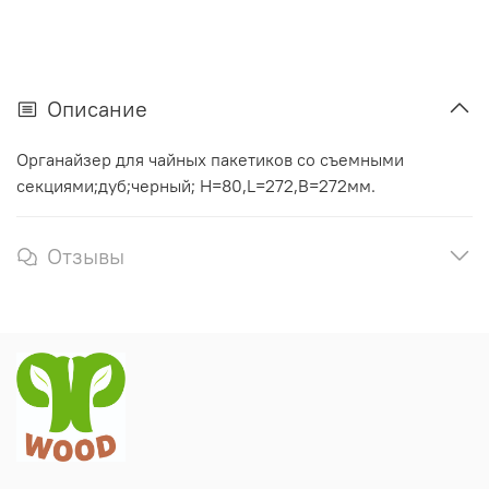
Описание
Органайзер для чайных пакетиков со съемными
секциями;дуб;черный; H=80,L=272,B=272мм.
Отзывы