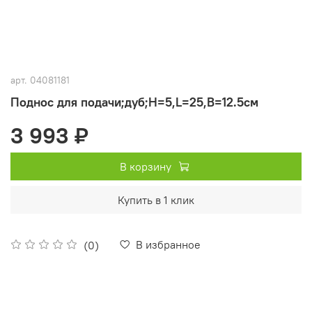
арт.
04081181
Поднос для подачи;дуб;H=5,L=25,B=12.5см
3 993 ₽
В корзину
Купить в 1 клик
В избранное
(0)