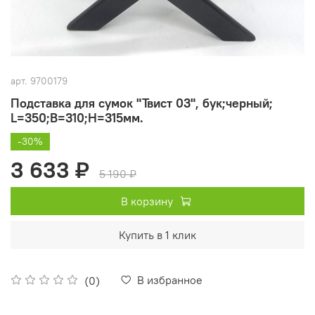
арт.
9700179
Подставка для сумок "Твист 03", бук;черный;
L=350;B=310;Н=315мм.
-30%
3 633 ₽
5 190 ₽
В корзину
Купить в 1 клик
В избранное
(0)