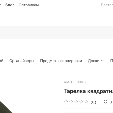
т
Блог
Оптовикам
Достав
ий
Органайзеры
Предметы сервировки
Доски
П
арт.
03013012
Тарелка квадрат
(0)
В