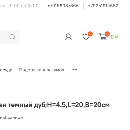
ка с 9:00 до 18:00
+79168087666
+79251914662
0
0
0 ₽
осуда
Подставки для сумок
ная темный дуб;H=4.5,L=20,B=20см
 избранное