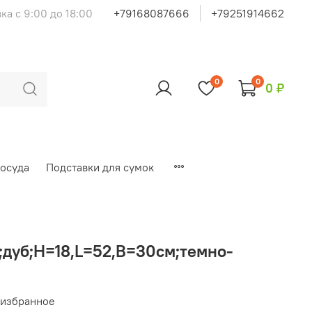
ка с 9:00 до 18:00
+79168087666
+79251914662
0
0
0 ₽
осуда
Подставки для сумок
;дуб;H=18,L=52,B=30см;темно-
 избранное