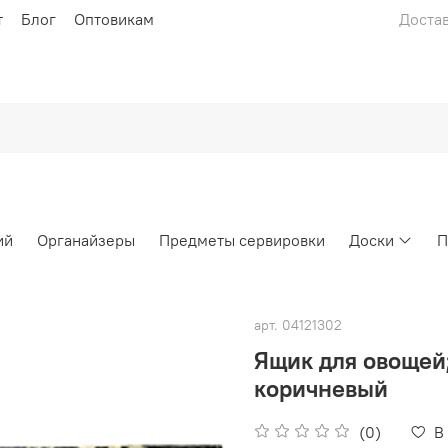
т
Блог
Оптовикам
Достав
ий
Органайзеры
Предметы сервировки
Доски
П
арт.
04121302
Ящик для овощей
коричневый
(0)
В