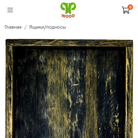
0
Главная
Ящики/подносы