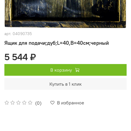
арт.
04090735
Ящик для подачи;дуб;L=40,B=40см;черный
5 544 ₽
В корзину
Купить в 1 клик
В избранное
(0)