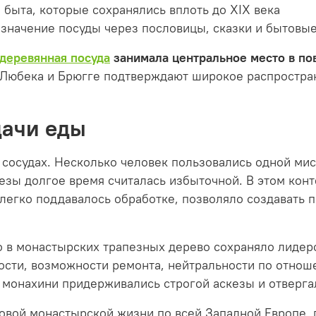
быта, которые сохранялись вплоть до XIX века
значение посуды через пословицы, сказки и бытовы
деревянная посуда
занимала центральное место в по
 Любека и Брюгге подтверждают широкое распростран
дачи еды
сосудах. Несколько человек пользовались одной миск
езы долгое время считалась избыточной. В этом кон
 легко поддавалось обработке, позволяло создават
о в монастырских трапезных дерево сохраняло лидер
ости, возможности ремонта, нейтральности по отнош
 монахини придерживались строгой аскезы и отверга
новой монастырской жизни по всей Западной Европе, 