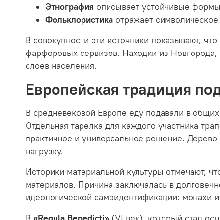
Этнография
описывает устойчивые формы 
Фольклористика
отражает символическое 
В совокупности эти источники показывают, что
фарфоровых сервизов. Находки из Новгорода,
слоев населения.
Европейская традиция по
В средневековой Европе еду подавали в общих 
Отдельная тарелка для каждого участника трап
практичное и универсальное решение. Дерево
нагрузку.
Историки материальной культуры отмечают, чт
материалов. Причина заключалась в долговечн
идеологической самоидентификации: монахи и
В
«Regula Benedicti»
(VI век), который стал ос