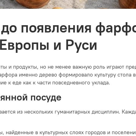
 до появления фарф
 Европы и Руси
пты и продукты, но не менее важную роль играют п
рфора именно дерево формировало культуру стола в 
е к еде как к части повседневного уклада.
вянной посуде
ается из нескольких гуманитарных дисциплин. Кажда
, найденные в культурных слоях городов и поселени