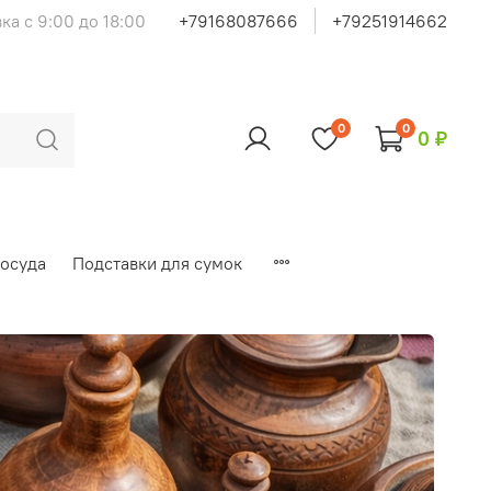
ка с 9:00 до 18:00
+79168087666
+79251914662
0
0
0 ₽
осуда
Подставки для сумок