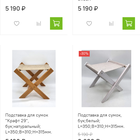
5 190 ₽
5 190 ₽
-30%
Подставка для сумок
Подставка для сумок,
"Крафт 29",
бук;белый;
бук;натуральный;
L=350;B=310;Н=315мм.
L=350;B=310;Н=315мм.
5 190 ₽