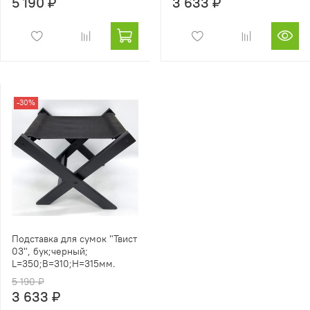
5 190 ₽
3 633 ₽
-30%
Подставка для сумок "Твист
03", бук;черный;
L=350;B=310;Н=315мм.
5 190 ₽
3 633 ₽