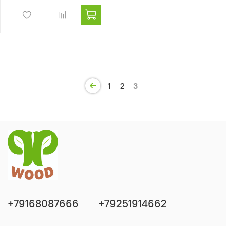
1
2
3
+79168087666
+79251914662
------------------------
------------------------