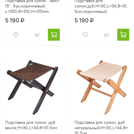
Подставка для сумок "Твист
Подставка для
15", бук;коричневый;
сумок;дуб;H=30,L=34,B=31.
L=350;B=310;Н=315мм.
5см;коричневый
5 190 ₽
5 190 ₽
Подставка для сумок; дуб
Подставка для сумок; дуб
венге;H=30,L=34,B=31.5см
натуральный;H=30,L=34,B=
31.5см