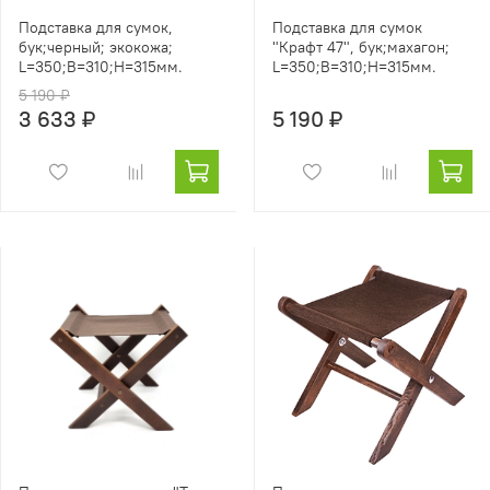
Подставка для сумок,
Подставка для сумок
бук;черный; экокожа;
"Крафт 47", бук;махагон;
L=350;B=310;Н=315мм.
L=350;B=310;Н=315мм.
5 190 ₽
3 633 ₽
5 190 ₽